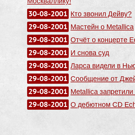
Москваллику!
30-08-2001
Кто звонил Дейву?
29-08-2001
Мастейн о Metallica
29-08-2001
Отчёт о концерте E
29-08-2001
И снова суд
29-08-2001
Ларса видели в Нь
29-08-2001
Сообщение от Дже
29-08-2001
Metallica запретил
29-08-2001
О дебютном CD Ech